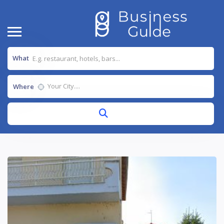
What
Where