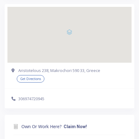
Aristotelous 238, Makrochori 590 33, Greece
Get Directions
306974720945
Own Or Work Here?
Claim Now!